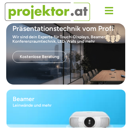
Präsentationstechnik vom Profi
Wir sind dein Experte für Touch-Displays, Beamer,
Konferenzraumtechnik, LED-Walls und mehr
Kostenlose Beratung
Beamer
Leinwände und mehr